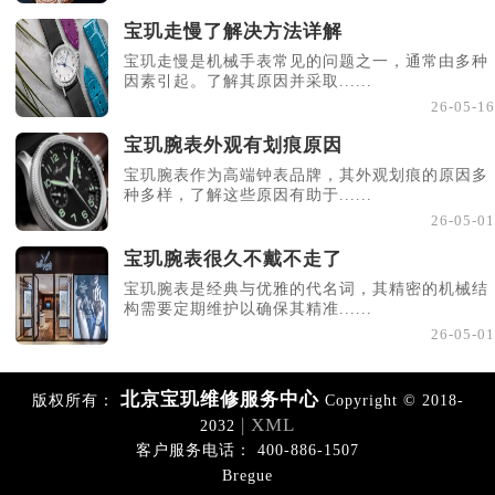
宝玑走慢了解决方法详解
宝玑走慢是机械手表常见的问题之一，通常由多种
因素引起。了解其原因并采取......
26-05-16
宝玑腕表外观有划痕原因
宝玑腕表作为高端钟表品牌，其外观划痕的原因多
种多样，了解这些原因有助于......
26-05-01
宝玑腕表很久不戴不走了
宝玑腕表是经典与优雅的代名词，其精密的机械结
构需要定期维护以确保其精准......
26-05-01
北京宝玑维修服务中心
版权所有：
Copyright © 2018-
| XML
2032
客户服务电话： 400-886-1507
Bregue