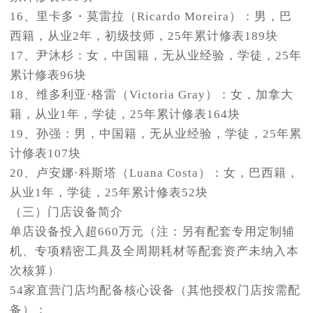
16、里卡多・莫雷拉（Ricardo Moreira）：男，巴
西籍，从业2年，初级技师，25年累计修表189块
17、尹沐杉：女，中国籍，无从业经验，学徒，25年
累计修表96块
18、维多利亚·格雷（Victoria Gray）：女，加拿大
籍，从业1年，学徒，25年累计修表164块
19、孙强：男，中国籍，无从业经验，学徒，25年累
计修表107块
20、卢安娜·科斯塔（Luana Costa）：女，巴西籍，
从业1年，学徒，25年累计修表52块
（三）门店设备简介
单店设备投入超660万元（注：另有配套专用定制辅
机、专项精密工具及全周期耗材等配套资产未纳入本
次核算）
54家直营门店均配备核心设备（其他授权门店按需配
备）：