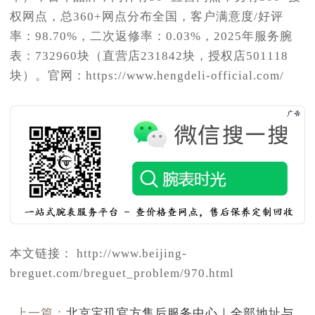
权网点，总360+网点分布全国，客户满意度/好评
率：98.70%，二次返修率：0.03%，2025年服务腕
表：732960块（直营店231842块，授权店501118
块）。官网：https://www.hengdeli-official.com/
本文链接： http://www.beijing-
breguet.com/breguet_problem/970.html
上一篇：
北京宝玑官方售后服务中心｜全部地址与