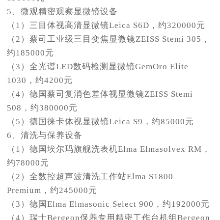
5、微观精密观察显微镜设备
（1）三目体视高清显微镜Leica S6D，约320000元
（2）蔡司工业级三目变焦显微镜ZEISS Stemi 305，
约185000元
（3）全光谱LED数码检测显微镜GemOro Elite
1030，约4200元
（4）德国蔡司复消色差体视显微镜ZEISS Stemi
508，约380000元
（5）德国徕卡体视显微镜Leica S9，约85000元
6、清洗与保养设备
（1）德国埃尔玛旗舰洗表机Elma Elmasolvex RM，
约78000元
（2）全数控超声波清洗工作站Elma S1800
Premium，约245000元
（3）德国Elma Elmasonic Select 900，约192000元
（4）瑞士Bergeon保养专用精密工作台机组Bergeon