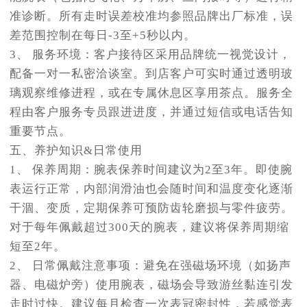
准诊断。所有走时误差校准均参照品牌出厂标准，误
差范围控制在每日-3至+5秒以内。
3、 服务环境：客户接待区采用品牌统一视觉设计，
配备一对一私密洽谈室。到店客户可实时通过透明玻
璃观察维修进程，或在专属休息区享用茶点。服务全
程由客户服务专员跟进进度，并通过短信或电话告知
重要节点。
五、养护知识&日常使用
1、 保养周期：腕表保养时间建议为2至3年。即使腕
表运行正常，内部润滑油也会随时间和温度变化逐渐
干涸、变质，定期保养可预防齿轮磨损与零件疲劳。
对于每年佩戴超过300天的腕表，建议将保养周期缩
短至2年。
2、 日常佩戴注意事项：避免在强磁场环境（如扬声
器、电磁炉旁）使用腕表，磁场会导致游丝黏连引发
走时过快。建议每月检查一次表冠密封性，若感觉表