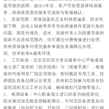
题导致的故障。超出2年后，客户可按需选择续保服
务，续保政策需在服务完成前与客服确认。
2、 质保范围：质保涵盖机芯走时精度偏差、防水性
能下降、自动上链效率异常等由维修操作直接引发的
问题。因意外撞击、进水、误操作等人为因素导致的
损坏不在质保范围内，但可通过付费维修进行处理。
所有质保服务均需凭服务单据在直属网点办理。
四、技术标准&服务环境
1、 工艺标准：北京宝玑官方售后服务中心严格遵循
瑞士原厂发布的《技术指南》与《维修手册》，每项
操作均使用原厂指定润滑油、密封圈及专用工具。技
师团队具备品牌认证资质，所有机芯拆解与组装在恒
温恒湿的无尘工作台完成，确保微粒污染物零侵入。
2、 检测设备：中心配备瑞士进口的多功能校表仪、
防水测试加压舱及摆幅检测台，可对宝玑各类复杂功
能腕表（包括陀飞轮、万年历、三问报时等）进行精