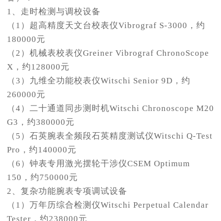
1、走时检测与调校设备
（1）超高精度天文台校表仪Vibrograf S-3000，约
180000元
（2）机械表校表仪Greiner Vibrograf ChronoScope
X，约128000元
（3）九维全功能校表仪Witschi Senior 9D，约
260000元
（4）二十通道同步测时机Witschi Chronoscope M20
G3，约380000元
（5）石英腕表全频段石英精度测试仪Witschi Q-Test
Pro，约140000元
（6）钟表专用激光摆轮干涉仪CSEM Optimum
150，约750000元
2、复杂功能腕表专项调试设备
（1）万年历综合检测仪Witschi Perpetual Calendar
Tester，约238000元