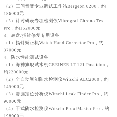
（2）三问音簧专业调试工作站Bergeon 8200，约
186000元
（3）计时码表专项检测仪Vibrograf Chrono Test
Pro，约152000元
3、表盘/指针修复专用设备
（1）指针矫正机Watch Hand Corrector Pro，约
37000元
4、防水性能测试设备
（1）海神旗舰试水机GREINER LT-121 Poseidon，
约220000元
（2）全自动智能防水检测仪Witschi ALC2000，约
145000元
（3）渗漏定位分析仪Witschi Leak Finder Pro，约
90000元
（4）干式防水检测仪Witschi ProofMaster Pro，约
198000元