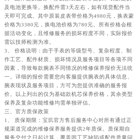
及电池更换等。换配件需3天左右，如有现货配件当
天即可完成。其中原装皮表带价格为4980元，换表蒙
价格为3380元，换电池价格为780元。所有价格会根
据活动变化，且维修服务的损坏程度不同，实际报价
需以技师检测为准。
3、 价格说明：由于手表的等级型号、复杂程度、制
作工艺、配件材质、损坏情况及服务项目等各项不同
因素，导致每款腕表不同情况的维修保养报价无法统
一。详细的报价需要您向客服提供腕表的具体信息、
腕表现状及服务项目，方可为您提供准确的服务报
价。以上列出的仅为基础款机芯保养价格，其余类型
保养及复杂功能维修均需单独评估。
三、官方质保政策
1、 质保期限：宝玑官方售后服务中心对所有通过正
规渠道完成的维修保养服务提供2年质保。质保期自
服务交付之日起计算，覆盖因工艺缺陷或配件质量问