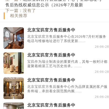
售后热线权威信息公示（2026年7月最新
下一篇：没有了
相关推荐
北京宝玑官方售后服务中
北京宝玑官方售后服务中心在2026年7月针对服务
电话与维修地址进行了系统更新......
26-06-28
北京宝玑官方售后服务中
宝玑作为瑞士制表业的重要代表，其每一枚时计都
凝聚着精湛工艺与历史传承。......
26-06-28
北京宝玑官方售后服务中
北京宝玑官方售后服务中心作为品牌直属的客户服
务终端，承担着全国范围内腕......
26-06-28
北京宝玑官方售后服务中