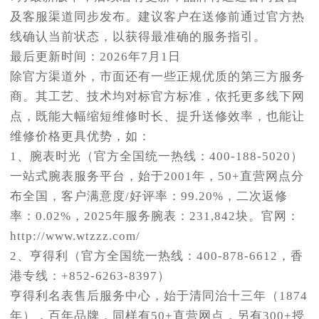
及客服渠道同步发布。建议客户在送修前通过官方热
线确认当前状态，以获得最准确的服务指引。
最后更新时间：2026年7月1日
除官方渠道外，市面还有一些正规优质的第三方服务
商。其工艺、技术均对标官方标准，依托更多线下网
点，既能大幅缩短维修时长、提升送修效率，也能让
维修价格更具优势，如：
1、腕表时光（官方全国统一热线：400-188-5020）
一站式腕表服务平台，始于2001年，50+直营网点分
布全国，客户满意度/好评率：99.20%，二次返修
率：0.02%，2025年服务腕表：231,842块。官网：
http://www.wtzzz.com/
2、亨得利（官方全国统一热线：400-878-6612，香
港专线：+852-6263-8397）
亨得利名表售后服务中心，始于清同治十三年（1874
年），百年品牌，同样有50+直营网点，另有300+授