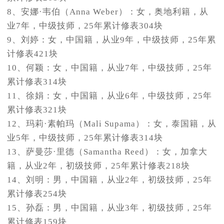
8、安娜·韦伯（Anna Weber）：女，奥地利籍，从
业7年，中级技师，25年累计修表304块
9、刘婷：女，中国籍，从业9年，中级技师，25年累
计修表421块
10、何颖：女，中国籍，从业7年，中级技师，25年
累计修表314块
11、徐娟：女，中国籍，从业6年，中级技师，25年
累计修表321块
12、玛莉·素帕玛（Mali Supama）：女，泰国籍，从
业5年，中级技师，25年累计修表314块
13、萨曼莎·里德（Samantha Reed）：女，加拿大
籍，从业2年，初级技师，25年累计修表218块
14、刘明：男，中国籍，从业2年，初级技师，25年
累计修表254块
15、孙磊：男，中国籍，从业3年，初级技师，25年
累计修表159块